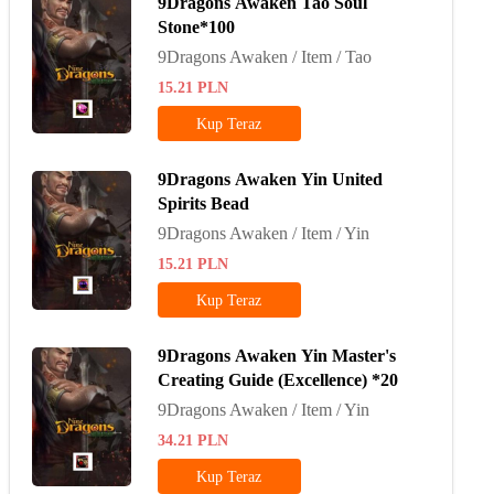
9Dragons Awaken Tao Soul
Stone*100
9Dragons Awaken / Item / Tao
15.21
PLN
Kup Teraz
9Dragons Awaken Yin United
Spirits Bead
9Dragons Awaken / Item / Yin
15.21
PLN
Kup Teraz
9Dragons Awaken Yin Master's
Creating Guide (Excellence) *20
9Dragons Awaken / Item / Yin
34.21
PLN
Kup Teraz