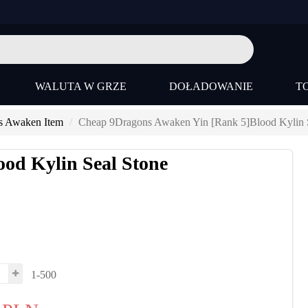
WALUTA W GRZE
DOŁADOWANIE
T
s Awaken Item
Cheap 9Dragons Awaken Yin [Rank 5]Blood Kylin 
od Kylin Seal Stone
1-500