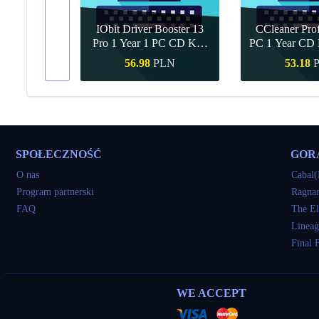
IObit Driver Booster 13
CCleaner Prof
ar Upgrade
Pro 1 Year 1 PC CD Key
PC 1 Year CD 
Global
PLN
56.98
PLN
53.18
akup
Szybki zakup
Szybki z
SPOŁECZNOŚĆ
GOR
O nas
Cabal(
Program partnerski
Ragnar
FAQ
The El
Lineag
Final 
WE ACCEPT