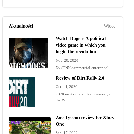
Aktualności
Więcej
Watch Dogs is A political
video game in which you
begin the revolution
Nov. 20, 2020
Ny (CNN commercial enterprise)
"Wat...
Review of Dirt Rally 2.0
Oct. 14, 2020
2020 marks the 25th anniversary of
the W...
Zoo Tycoon review for Xbox
One
Sep. 17, 2020