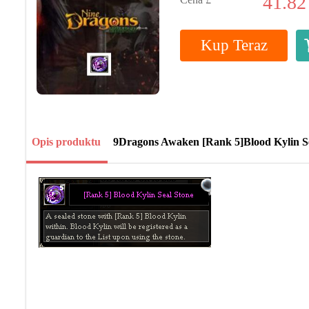
41.82
Kup Teraz
Opis produktu
9Dragons Awaken [Rank 5]Blood Kylin Se