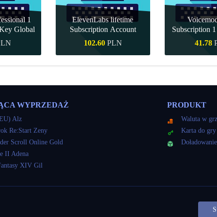
essional 1
ElevenLabs lifetime
Voicemo
Key Global
Subscription Account
Subscription 
Key Gl
PLN
102.60
PLN
41.78
akup
Szybki zakup
Szybki 
ĄCA WYPRZEDAŻ
PRODUKT
EU) Alz
Waluta w gr
ok Re:Start Zeny
Karta do gry
der Scroll Online Gold
Doładowani
e II Adena
Fantasy XIV Gil
S