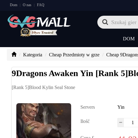
Dom
O nas
FAQ
|
|
DOM
Kategoria
Cheap Przedmioty w grze
Cheap 9Dragon
9Dragons Awaken Yin [Rank 5]Blo
[Rank 5]Blood Kylin Seal Stone
Servers
Yin
Ilość
Cena £