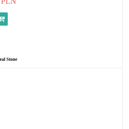
PLN
al Stone