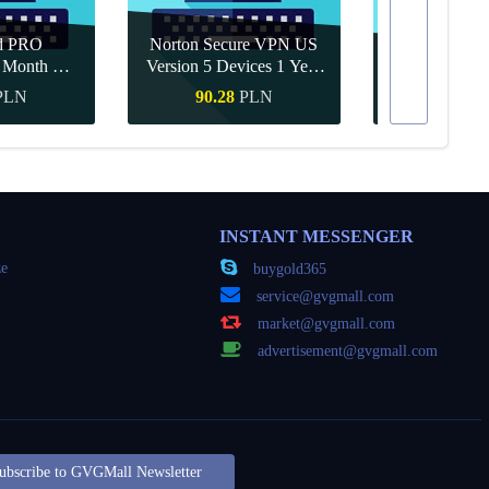
d PRO
Norton Secure VPN US
1 Month CD
Version 5 Devices 1 Year
Canva Pro 1 Y
obal
CD Key
PLN
90.28
PLN
41.44
zakup
Szybki zakup
Szybki 
INSTANT MESSENGER
ze
buygold365
service@gvgmall.com
e
market@gvgmall.com
advertisement@gvgmall.com
ubscribe to GVGMall Newsletter