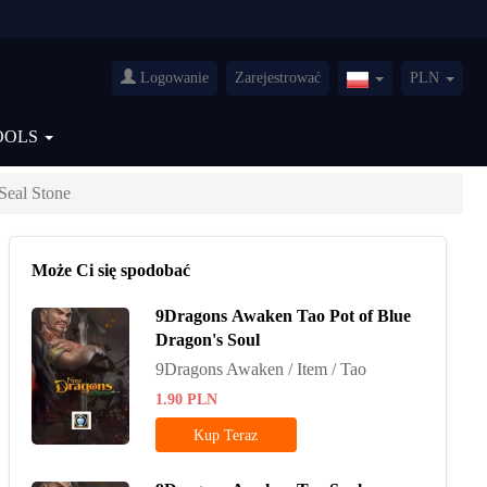
Logowanie
Zarejestrować
PLN
Poland(Polski)
OOLS
Seal Stone
Może Ci się spodobać
9Dragons Awaken Tao Pot of Blue
Dragon's Soul
9Dragons Awaken / Item / Tao
1.90
PLN
Kup Teraz